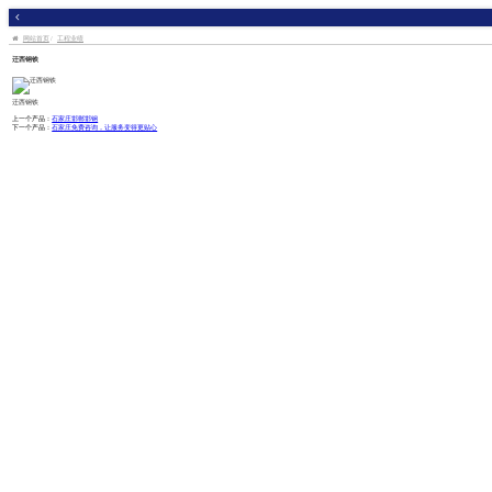
网站首页
工程业绩
迁西钢铁
迁西钢铁
上一个产品：
石家庄邯郸邯钢
下一个产品：
石家庄免费咨询，让服务变得更贴心